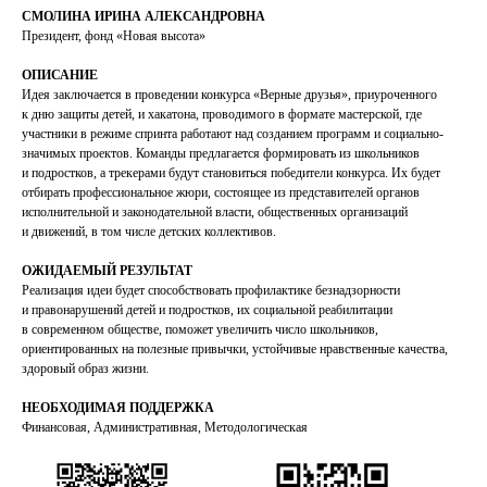
СМОЛИНА ИРИНА АЛЕКСАНДРОВНА
Президент, фонд «Новая высота»
ОПИСАНИЕ
Идея заключается в проведении конкурса «Верные друзья», приуроченного
к дню защиты детей, и хакатона, проводимого в формате мастерской, где
участники в режиме спринта работают над созданием программ и социально-
значимых проектов. Команды предлагается формировать из школьников
и подростков, а трекерами будут становиться победители конкурса. Их будет
отбирать профессиональное жюри, состоящее из представителей органов
исполнительной и законодательной власти, общественных организаций
и движений, в том числе детских коллективов.
ОЖИДАЕМЫЙ РЕЗУЛЬТАТ
Реализация идеи будет способствовать профилактике безнадзорности
и правонарушений детей и подростков, их социальной реабилитации
в современном обществе, поможет увеличить число школьников,
ориентированных на полезные привычки, устойчивые нравственные качества,
здоровый образ жизни.
НЕОБХОДИМАЯ ПОДДЕРЖКА
Финансовая, Административная, Методологическая