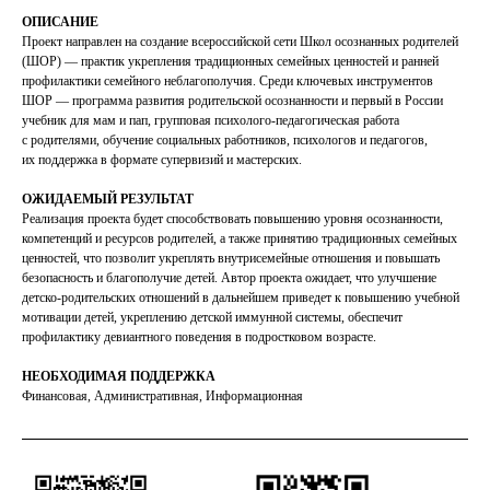
ОПИСАНИЕ
Проект направлен на создание всероссийской сети Школ осознанных родителей
(ШОР) — практик укрепления традиционных семейных ценностей и ранней
профилактики семейного неблагополучия. Среди ключевых инструментов
ШОР — программа развития родительской осознанности и первый в России
учебник для мам и пап, групповая психолого-педагогическая работа
с родителями, обучение социальных работников, психологов и педагогов,
их поддержка в формате супервизий и мастерских.
ОЖИДАЕМЫЙ РЕЗУЛЬТАТ
Реализация проекта будет способствовать повышению уровня осознанности,
компетенций и ресурсов родителей, а также принятию традиционных семейных
ценностей, что позволит укреплять внутрисемейные отношения и повышать
безопасность и благополучие детей. Автор проекта ожидает, что улучшение
детско-родительских отношений в дальнейшем приведет к повышению учебной
мотивации детей, укреплению детской иммунной системы, обеспечит
профилактику девиантного поведения в подростковом возрасте.
НЕОБХОДИМАЯ ПОДДЕРЖКА
Финансовая, Административная, Информационная